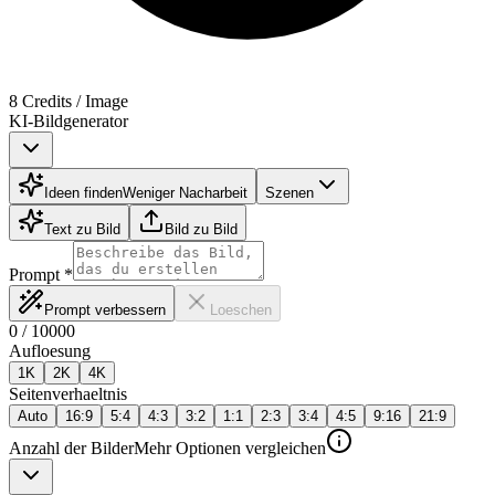
8 Credits / Image
KI-Bildgenerator
Ideen finden
Weniger Nacharbeit
Szenen
Text zu Bild
Bild zu Bild
Prompt
*
Prompt verbessern
Loeschen
0
/
10000
Aufloesung
1K
2K
4K
Seitenverhaeltnis
Auto
16:9
5:4
4:3
3:2
1:1
2:3
3:4
4:5
9:16
21:9
Anzahl der Bilder
Mehr Optionen vergleichen