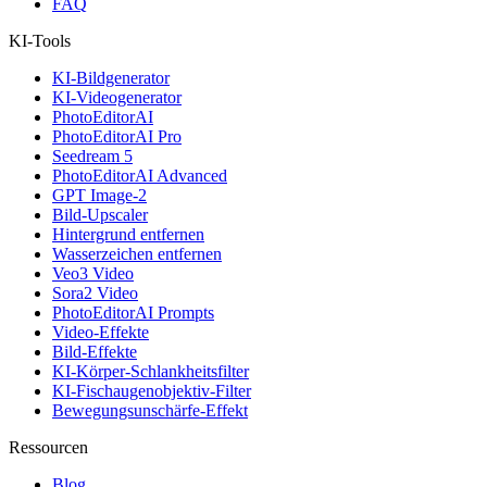
FAQ
KI-Tools
KI-Bildgenerator
KI-Videogenerator
PhotoEditorAI
PhotoEditorAI Pro
Seedream 5
PhotoEditorAI Advanced
GPT Image-2
Bild-Upscaler
Hintergrund entfernen
Wasserzeichen entfernen
Veo3 Video
Sora2 Video
PhotoEditorAI Prompts
Video-Effekte
Bild-Effekte
KI-Körper-Schlankheitsfilter
KI-Fischaugenobjektiv-Filter
Bewegungsunschärfe-Effekt
Ressourcen
Blog