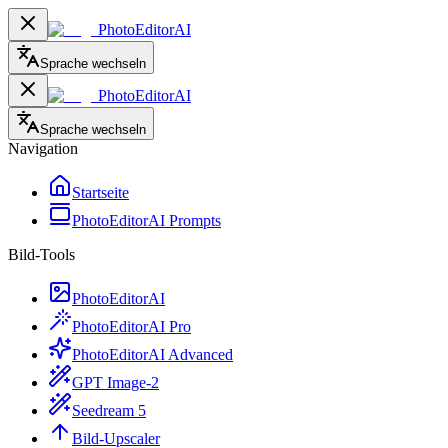
PhotoEditorAI
Sprache wechseln
PhotoEditorAI
Sprache wechseln
Navigation
Startseite
PhotoEditorAI Prompts
Bild-Tools
PhotoEditorAI
PhotoEditorAI Pro
PhotoEditorAI Advanced
GPT Image-2
Seedream 5
Bild-Upscaler