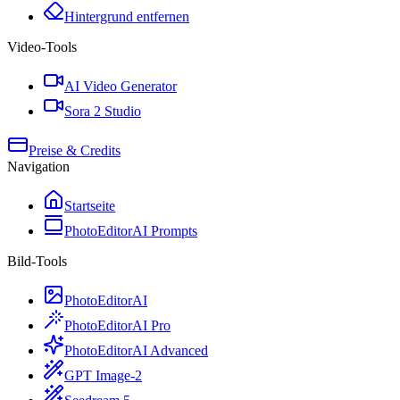
Hintergrund entfernen
Video-Tools
AI Video Generator
Sora 2 Studio
Preise & Credits
Navigation
Startseite
PhotoEditorAI Prompts
Bild-Tools
PhotoEditorAI
PhotoEditorAI Pro
PhotoEditorAI Advanced
GPT Image-2