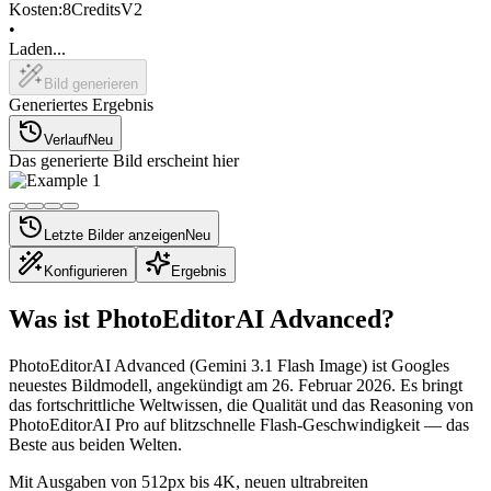
Kosten:
8
Credits
V2
•
Laden...
Bild generieren
Generiertes Ergebnis
Verlauf
Neu
Das generierte Bild erscheint hier
Letzte Bilder anzeigen
Neu
Konfigurieren
Ergebnis
Was ist PhotoEditorAI Advanced?
PhotoEditorAI Advanced (Gemini 3.1 Flash Image) ist Googles
neuestes Bildmodell, angekündigt am 26. Februar 2026. Es bringt
das fortschrittliche Weltwissen, die Qualität und das Reasoning von
PhotoEditorAI Pro auf blitzschnelle Flash-Geschwindigkeit — das
Beste aus beiden Welten.
Mit Ausgaben von 512px bis 4K, neuen ultrabreiten