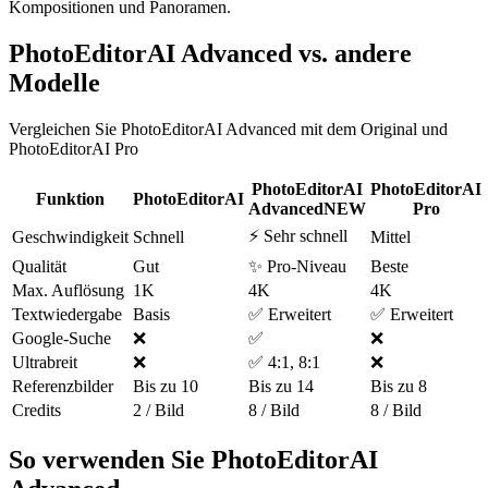
Kompositionen und Panoramen.
PhotoEditorAI Advanced vs. andere
Modelle
Vergleichen Sie PhotoEditorAI Advanced mit dem Original und
PhotoEditorAI Pro
PhotoEditorAI
PhotoEditorAI
Funktion
PhotoEditorAI
Advanced
NEW
Pro
⚡ Sehr schnell
Geschwindigkeit
Schnell
Mittel
Qualität
Gut
✨ Pro-Niveau
Beste
Max. Auflösung
1K
4K
4K
Textwiedergabe
Basis
✅ Erweitert
✅ Erweitert
Google-Suche
❌
✅
❌
Ultrabreit
❌
✅ 4:1, 8:1
❌
Referenzbilder
Bis zu 10
Bis zu 14
Bis zu 8
Credits
2 / Bild
8 / Bild
8 / Bild
So verwenden Sie PhotoEditorAI