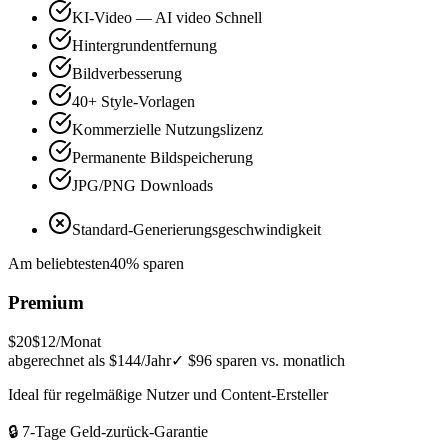
KI-Video — AI video Schnell
Hintergrundentfernung
Bildverbesserung
40+ Style-Vorlagen
Kommerzielle Nutzungslizenz
Permanente Bildspeicherung
JPG/PNG Downloads
Standard-Generierungsgeschwindigkeit
Am beliebtesten
40% sparen
Premium
$20
$12
/Monat
abgerechnet als $144/Jahr
✓
$96 sparen vs. monatlich
Ideal für regelmäßige Nutzer und Content-Ersteller
🔒 7-Tage Geld-zurück-Garantie