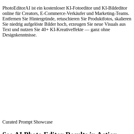
PhotoEditorAI ist ein kostenloser KI-Fotoeditor und KI-Bildeditor
online für Creators, E-Commerce-Verkäufer und Marketing-Teams.
Entfernen Sie Hintergründe, retuschieren Sie Produktfotos, skalieren
Sie niedrig aufgelöste Bilder hoch, erzeugen Sie neue Visuals aus
Text und nutzen Sie 40+ KI-Kreativeffekte — ganz ohne
Designkenntnisse.
Bild
Video
Generieren
10-Sekunden Generierung
Blitzschnelle AI-Verarbeitung
Null Lernkurve
Einfach beschreiben und erstellen
Grenzenlose Möglichkeiten
Jeder Stil, jedes Konzept
Unschlagbarer Wert
Professionelle Ergebnisse, Bruchteil der Kosten
Curated Prompt Showcase