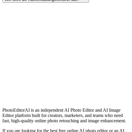
PhotoEditorAI testen — kostenlose Online-KI-Fotoeditor-Testphase
7-tägige Geld-zurück-Garantie
Bank-level Datensicherheit
24/7 Kundensupport
Kontinuierliche Feature-Updates
PhotoEditorAI is an independent AI Photo Editor and AI Image
Editor platform built for creators, marketers, and teams who need
fast, high-quality online photo retouching and image enhancement.
If you are looking for the best free online AI photo editor or an AI