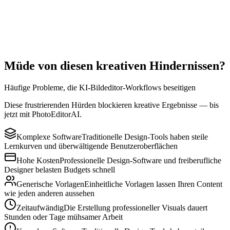
Universeller Online-Zugriff
Überall erstellen, jederzeit - verpassen Sie nie eine Inspiration
Nutzen Sie PhotoEditorAI auf Desktop und Mobilgeräten mit einem
nahtlosen Browser-Erlebnis. Starten, verfeinern und exportieren Sie
von überall ohne aufwendiges Setup.
Müde von diesen kreativen Hindernissen?
Häufige Probleme, die KI-Bildeditor-Workflows beseitigen
Diese frustrierenden Hürden blockieren kreative Ergebnisse — bis
jetzt mit PhotoEditorAI.
Komplexe Software
Traditionelle Design-Tools haben steile
Lernkurven und überwältigende Benutzeroberflächen
Hohe Kosten
Professionelle Design-Software und freiberufliche
Designer belasten Budgets schnell
Generische Vorlagen
Einheitliche Vorlagen lassen Ihren Content
wie jeden anderen aussehen
Zeitaufwändig
Die Erstellung professioneller Visuals dauert
Stunden oder Tage mühsamer Arbeit