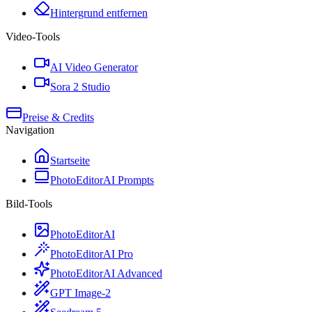
Hintergrund entfernen
Video-Tools
AI Video Generator
Sora 2 Studio
Preise & Credits
Navigation
Startseite
PhotoEditorAI Prompts
Bild-Tools
PhotoEditorAI
PhotoEditorAI Pro
PhotoEditorAI Advanced
GPT Image-2