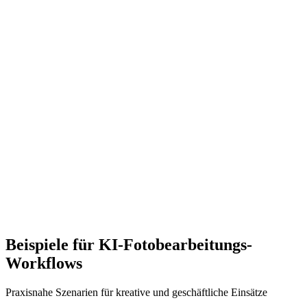
500-5000€/Monat
Stunden bis Tage
Begrenzte Vorlagen
Minimale Hilfe
Beispiele für KI-Fotobearbeitungs-
Workflows
Praxisnahe Szenarien für kreative und geschäftliche Einsätze