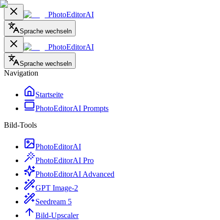
PhotoEditorAI
Sprache wechseln
PhotoEditorAI
Sprache wechseln
Navigation
Startseite
PhotoEditorAI Prompts
Bild-Tools
PhotoEditorAI
PhotoEditorAI Pro
PhotoEditorAI Advanced
GPT Image-2
Seedream 5
Bild-Upscaler