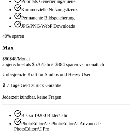
Prioritäts-Generierungsqueue
Kommerzielle Nutzungslizenz
Permanente Bildspeicherung
JPG/PNG/WebP Downloads
40% sparen
Max
$80
$48
/Monat
abgerechnet als $576/Jahr
✓
$384 sparen vs. monatlich
Unbegrenzte Kraft für Studios und Heavy User
🔒 7-Tage Geld-zurück-Garantie
Jederzeit kündbar, keine Fragen
Bis zu 19200 Bilder/Jahr
PhotoEditorAI· PhotoEditorAI Advanced ·
PhotoEditorAI Pro