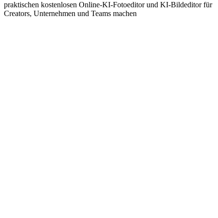
praktischen kostenlosen Online-KI-Fotoeditor und KI-Bildeditor für
Creators, Unternehmen und Teams machen
PhotoEditorAI Intelligente Kreativ-Engine
Beschreiben Sie es, erstellen Sie es - Ideen werden sofort Realität
PhotoEditorAI versteht Briefings in natürlicher Sprache und
verwandelt Ideen mit hoher Präzision in hochwertige Visuals. Keine
komplexen Prompts — beschreiben Sie einfach, was Sie brauchen,
und erhalten Sie in Sekunden professionelle KI-Fotoeditor-Qualität.
Vielseitige KI-Foto-Bearbeitung & Generierung
Ein Tool, jeder kreative Bedarf abgedeckt
Von Marketing-Visuals über Social-Media-Grafiken bis hin zu
Produktbildern deckt PhotoEditorAI viele Anwendungsfälle mit
konsistenter Qualität und schnellerem Turnaround für kommerzielle
Teams ab.
Blitzschnelle KI-Bildeditor-Ausgabe