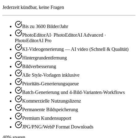
Jederzeit kündbar, keine Fragen
Bis zu 3600 Bilder/Jahr
PhotoEditorAI· PhotoEditorAI Advanced ·
PhotoEditorAI Pro
KI-Videogenerierung — AI video (Schnell & Qualität)
Hintergrundentfernung
Bildverbesserung
Alle Style-Vorlagen inklusive
Prioritäts-Generierungsqueue
Batch-Generierung und 4-Bild-Varianten-Workflows
Kommerzielle Nutzungslizenz
Permanente Bildspeicherung
Premium Kundensupport
JPG/PNG/WebP Format Downloads
40% sparen