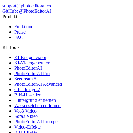
support@photoeditorai.co
GitHub: @PhotoEditorAI
Produkt
Funktionen
Preise
FAQ
KI-Tools
KI-Bildgenerator
KI-Videogenerator
PhotoEditorAI
PhotoEditorAI Pro
Seedream 5
PhotoEditorAI Advanced
GPT Image-2
Bild-Upscaler
Hintergrund entfernen
Wasserzeichen entfernen
Veo3 Video
Sora2 Video
PhotoEditorAI Prompts
Video-Effekte
Bild-Effekte