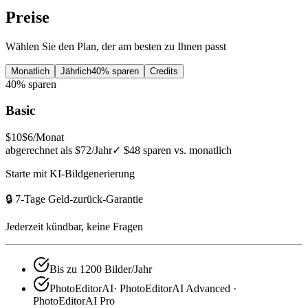
Preise
Wählen Sie den Plan, der am besten zu Ihnen passt
Monatlich
Jährlich
40% sparen
Credits
40% sparen
Basic
$10
$6
/Monat
abgerechnet als $72/Jahr
✓
$48 sparen vs. monatlich
Starte mit KI-Bildgenerierung
🔒 7-Tage Geld-zurück-Garantie
Jederzeit kündbar, keine Fragen
Bis zu 1200 Bilder/Jahr
PhotoEditorAI· PhotoEditorAI Advanced ·
PhotoEditorAI Pro