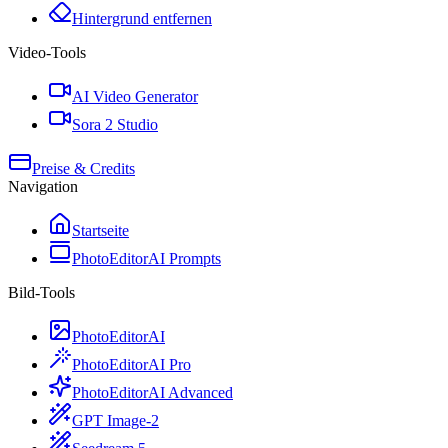
Hintergrund entfernen
Video-Tools
AI Video Generator
Sora 2 Studio
Preise & Credits
Navigation
Startseite
PhotoEditorAI Prompts
Bild-Tools
PhotoEditorAI
PhotoEditorAI Pro
PhotoEditorAI Advanced
GPT Image-2