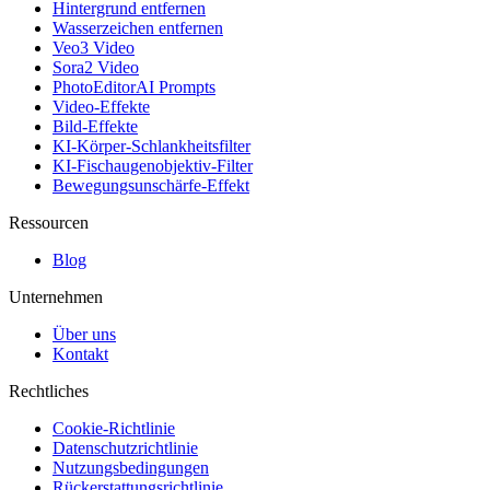
Hintergrund entfernen
Wasserzeichen entfernen
Veo3 Video
Sora2 Video
PhotoEditorAI Prompts
Video-Effekte
Bild-Effekte
KI-Körper-Schlankheitsfilter
KI-Fischaugenobjektiv-Filter
Bewegungsunschärfe-Effekt
Ressourcen
Blog
Unternehmen
Über uns
Kontakt
Rechtliches
Cookie-Richtlinie
Datenschutzrichtlinie
Nutzungsbedingungen
Rückerstattungsrichtlinie