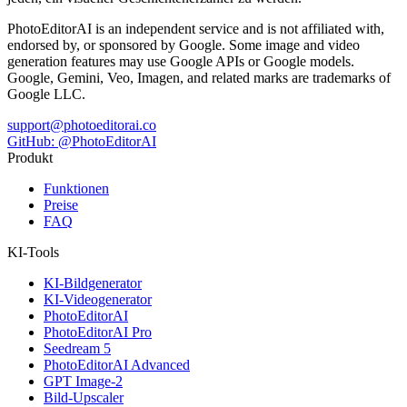
PhotoEditorAI is an independent service and is not affiliated with,
endorsed by, or sponsored by Google. Some image and video
generation features may use Google APIs or Google models.
Google, Gemini, Veo, Imagen, and related marks are trademarks of
Google LLC.
support@photoeditorai.co
GitHub: @PhotoEditorAI
Produkt
Funktionen
Preise
FAQ
KI-Tools
KI-Bildgenerator
KI-Videogenerator
PhotoEditorAI
PhotoEditorAI Pro
Seedream 5
PhotoEditorAI Advanced
GPT Image-2
Bild-Upscaler