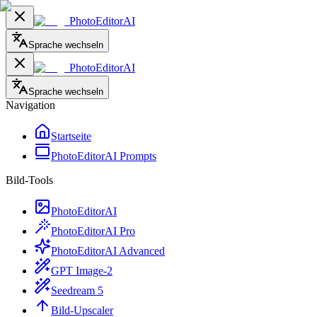
PhotoEditorAI
Sprache wechseln
PhotoEditorAI
Sprache wechseln
Navigation
Startseite
PhotoEditorAI Prompts
Bild-Tools
PhotoEditorAI
PhotoEditorAI Pro
PhotoEditorAI Advanced
GPT Image-2
Seedream 5
Bild-Upscaler