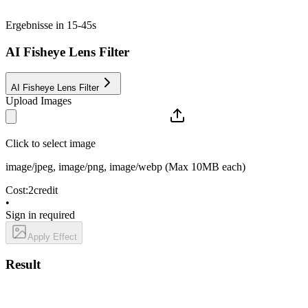
Ergebnisse in 15-45s
AI Fisheye Lens Filter
AI Fisheye Lens Filter
Upload Images
Click to select image
image/jpeg, image/png, image/webp
(Max
10
MB each)
Cost
:
2
credit
•
Sign in required
Apply Effect
Result