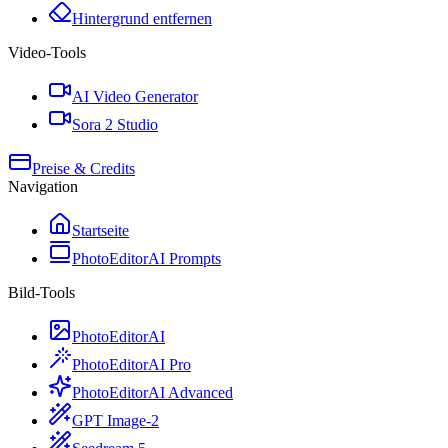
Hintergrund entfernen
Video-Tools
AI Video Generator
Sora 2 Studio
Preise & Credits
Navigation
Startseite
PhotoEditorAI Prompts
Bild-Tools
PhotoEditorAI
PhotoEditorAI Pro
PhotoEditorAI Advanced
GPT Image-2