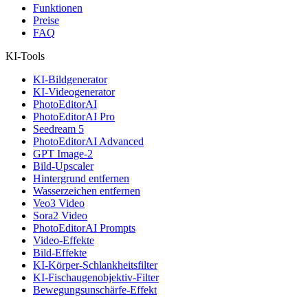
Funktionen
Preise
FAQ
KI-Tools
KI-Bildgenerator
KI-Videogenerator
PhotoEditorAI
PhotoEditorAI Pro
Seedream 5
PhotoEditorAI Advanced
GPT Image-2
Bild-Upscaler
Hintergrund entfernen
Wasserzeichen entfernen
Veo3 Video
Sora2 Video
PhotoEditorAI Prompts
Video-Effekte
Bild-Effekte
KI-Körper-Schlankheitsfilter
KI-Fischaugenobjektiv-Filter
Bewegungsunschärfe-Effekt