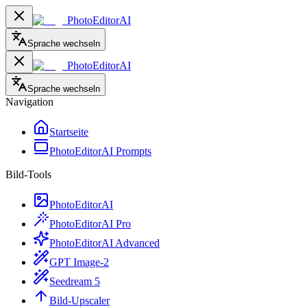
PhotoEditorAI
Sprache wechseln
PhotoEditorAI
Sprache wechseln
Navigation
Startseite
PhotoEditorAI Prompts
Bild-Tools
PhotoEditorAI
PhotoEditorAI Pro
PhotoEditorAI Advanced
GPT Image-2
Seedream 5
Bild-Upscaler