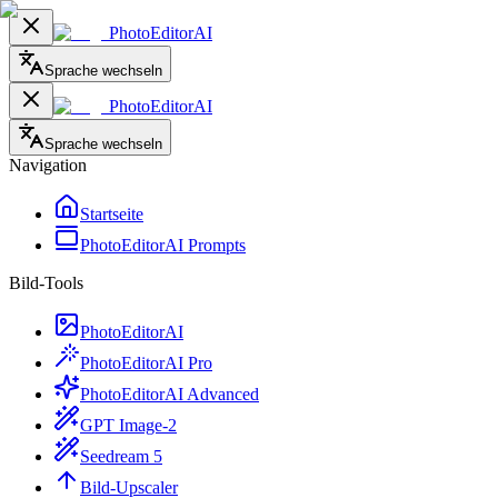
PhotoEditorAI
Sprache wechseln
PhotoEditorAI
Sprache wechseln
Navigation
Startseite
PhotoEditorAI Prompts
Bild-Tools
PhotoEditorAI
PhotoEditorAI Pro
PhotoEditorAI Advanced
GPT Image-2
Seedream 5
Bild-Upscaler