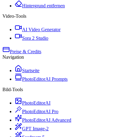
Hintergrund entfernen
Video-Tools
AI Video Generator
Sora 2 Studio
Preise & Credits
Navigation
Startseite
PhotoEditorAI Prompts
Bild-Tools
PhotoEditorAI
PhotoEditorAI Pro
PhotoEditorAI Advanced
GPT Image-2