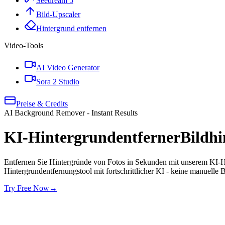
Seedream 5
Bild-Upscaler
Hintergrund entfernen
Video-Tools
AI Video Generator
Sora 2 Studio
Preise & Credits
AI Background Remover - Instant Results
KI-Hintergrundentferner
Bildhi
Entfernen Sie Hintergründe von Fotos in Sekunden mit unserem KI-Hin
Hintergrundentfernungstool mit fortschrittlicher KI - keine manuelle B
Try Free Now
→