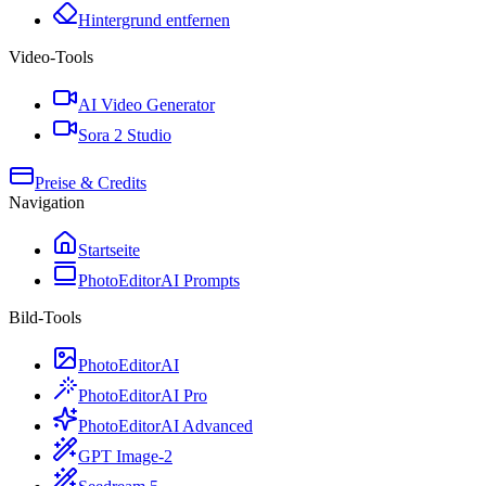
Hintergrund entfernen
Video-Tools
AI Video Generator
Sora 2 Studio
Preise & Credits
Navigation
Startseite
PhotoEditorAI Prompts
Bild-Tools
PhotoEditorAI
PhotoEditorAI Pro
PhotoEditorAI Advanced
GPT Image-2