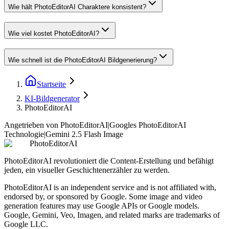
Wie hält PhotoEditorAI Charaktere konsistent?
Wie viel kostet PhotoEditorAI?
Wie schnell ist die PhotoEditorAI Bildgenerierung?
Startseite
KI-Bildgenerator
PhotoEditorAI
Angetrieben von PhotoEditorAI
|
Googles PhotoEditorAI
Technologie
|
Gemini 2.5 Flash Image
PhotoEditorAI
PhotoEditorAI revolutioniert die Content-Erstellung und befähigt
jeden, ein visueller Geschichtenerzähler zu werden.
PhotoEditorAI is an independent service and is not affiliated with,
endorsed by, or sponsored by Google. Some image and video
generation features may use Google APIs or Google models.
Google, Gemini, Veo, Imagen, and related marks are trademarks of
Google LLC.