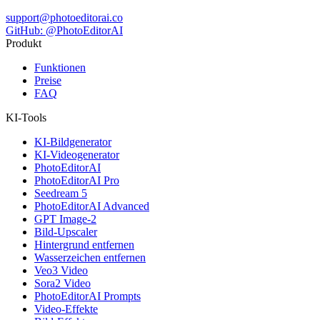
support@photoeditorai.co
GitHub: @PhotoEditorAI
Produkt
Funktionen
Preise
FAQ
KI-Tools
KI-Bildgenerator
KI-Videogenerator
PhotoEditorAI
PhotoEditorAI Pro
Seedream 5
PhotoEditorAI Advanced
GPT Image-2
Bild-Upscaler
Hintergrund entfernen
Wasserzeichen entfernen
Veo3 Video
Sora2 Video
PhotoEditorAI Prompts
Video-Effekte