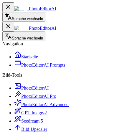
PhotoEditorAI
Sprache wechseln
PhotoEditorAI
Sprache wechseln
Navigation
Startseite
PhotoEditorAI Prompts
Bild-Tools
PhotoEditorAI
PhotoEditorAI Pro
PhotoEditorAI Advanced
GPT Image-2
Seedream 5
Bild-Upscaler