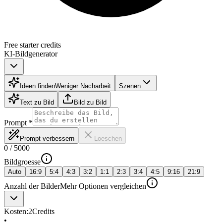
Free starter credits
KI-Bildgenerator
Ideen finden
Weniger Nacharbeit
Szenen
Text zu Bild
Bild zu Bild
Prompt
*
Prompt verbessern
Loeschen
0
/
5000
Bildgroesse
Auto
16:9
5:4
4:3
3:2
1:1
2:3
3:4
4:5
9:16
21:9
Anzahl der Bilder
Mehr Optionen vergleichen
Kosten:
2
Credits
•