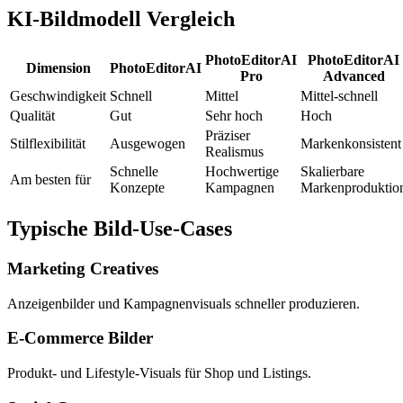
KI-Bildmodell Vergleich
PhotoEditorAI
PhotoEditorAI
Dimension
PhotoEditorAI
Pro
Advanced
Geschwindigkeit
Schnell
Mittel
Mittel-schnell
Qualität
Gut
Sehr hoch
Hoch
Präziser
Stilflexibilität
Ausgewogen
Markenkonsistent
Realismus
Schnelle
Hochwertige
Skalierbare
Am besten für
Konzepte
Kampagnen
Markenproduktio
Typische Bild-Use-Cases
Marketing Creatives
Anzeigenbilder und Kampagnenvisuals schneller produzieren.
E-Commerce Bilder
Produkt- und Lifestyle-Visuals für Shop und Listings.