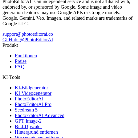
PhotoEditorAI is an independent service and is not affiliated with,
endorsed by, or sponsored by Google. Some image and video
generation features may use Google APIs or Google models.
Google, Gemini, Veo, Imagen, and related marks are trademarks of
Google LLC.
support@photoeditorai.co
GitHub: @PhotoEditorAI
Produkt
Funktionen
Preise
FAQ
KI-Tools
KI-Bildgenerator
KI-Videogenerator
PhotoEditorAI
PhotoEditorAI Pro
Seedream 5
PhotoEditorAI Advanced
GPT Image-2
Bild-Upscaler
Hintergrund entfernen
Wasserzeichen entfernen