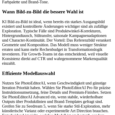
Farbpalette und Brand-Tone.
Wann Bild-zu-Bild die bessere Wahl ist
KI Bild-zu-Bild ist ideal, wenn bereits ein starkes Ausgangsbild
existiert und kontrollierte Änderungen wichtiger sind als zufällige
Exploration. Typische Fälle sind Produktwinkel-Korrekturen,
Hintergrundtausch, Stiltransfer, saisonale Kampagnenadaptionen
und Character-Kontinuität. Der Vorteil: Das Referenzbild verankert
Geometrie und Komposition. Das Modell muss weniger Struktur
erraten und kann mehr Rechenbudget in Transformationslogik
investieren. Für Growth-Teams ist das entscheidend, weil visuelle
Konsistenz direkt auf CTR und wahrgenommene Markenqualität
einzahlt.
Effiziente Modellauswahl
Nutzen Sie PhotoEditorAI, wenn Geschwindigkeit und günstige
Iteration Priorität haben. Wählen Sie PhotoEditorAI Pro für präzise
Instruktionsumsetzung, feine Details und Premium-Finishes. Setzen
Sie PhotoEditorAI Advanced ein, wenn stabile, wiederholbare
Outputs über Produktlinien und Brand-Templates gefragt sind.
Greifen Sie zu Seedream 5, wenn Sie starke Stil-Exploration, mehr
künstlerische Varianz oder experimentelle Art Direction brauchen.