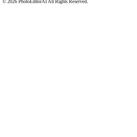
©
2026
PhotoEditorAI
All Rights Reserved.