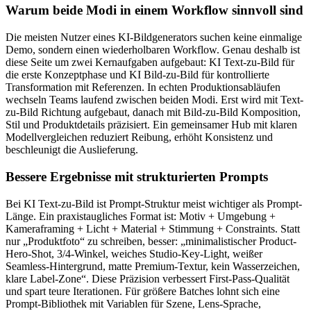
Warum beide Modi in einem Workflow sinnvoll sind
Die meisten Nutzer eines KI-Bildgenerators suchen keine einmalige
Demo, sondern einen wiederholbaren Workflow. Genau deshalb ist
diese Seite um zwei Kernaufgaben aufgebaut: KI Text-zu-Bild für
die erste Konzeptphase und KI Bild-zu-Bild für kontrollierte
Transformation mit Referenzen. In echten Produktionsabläufen
wechseln Teams laufend zwischen beiden Modi. Erst wird mit Text-
zu-Bild Richtung aufgebaut, danach mit Bild-zu-Bild Komposition,
Stil und Produktdetails präzisiert. Ein gemeinsamer Hub mit klaren
Modellvergleichen reduziert Reibung, erhöht Konsistenz und
beschleunigt die Auslieferung.
Bessere Ergebnisse mit strukturierten Prompts
Bei KI Text-zu-Bild ist Prompt-Struktur meist wichtiger als Prompt-
Länge. Ein praxistaugliches Format ist: Motiv + Umgebung +
Kameraframing + Licht + Material + Stimmung + Constraints. Statt
nur „Produktfoto“ zu schreiben, besser: „minimalistischer Product-
Hero-Shot, 3/4-Winkel, weiches Studio-Key-Light, weißer
Seamless-Hintergrund, matte Premium-Textur, kein Wasserzeichen,
klare Label-Zone“. Diese Präzision verbessert First-Pass-Qualität
und spart teure Iterationen. Für größere Batches lohnt sich eine
Prompt-Bibliothek mit Variablen für Szene, Lens-Sprache,