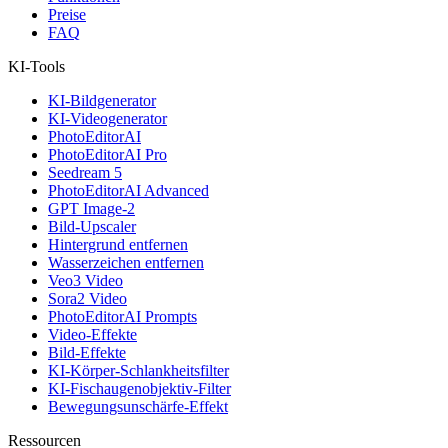
Preise
FAQ
KI-Tools
KI-Bildgenerator
KI-Videogenerator
PhotoEditorAI
PhotoEditorAI Pro
Seedream 5
PhotoEditorAI Advanced
GPT Image-2
Bild-Upscaler
Hintergrund entfernen
Wasserzeichen entfernen
Veo3 Video
Sora2 Video
PhotoEditorAI Prompts
Video-Effekte
Bild-Effekte
KI-Körper-Schlankheitsfilter
KI-Fischaugenobjektiv-Filter
Bewegungsunschärfe-Effekt
Ressourcen