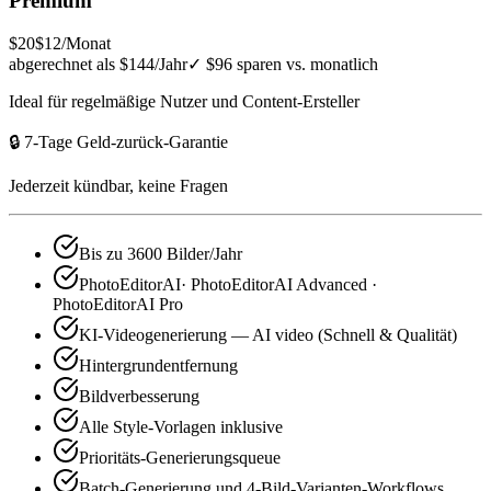
Premium
$20
$12
/Monat
abgerechnet als $144/Jahr
✓
$96 sparen vs. monatlich
Ideal für regelmäßige Nutzer und Content-Ersteller
🔒 7-Tage Geld-zurück-Garantie
Jederzeit kündbar, keine Fragen
Bis zu 3600 Bilder/Jahr
PhotoEditorAI· PhotoEditorAI Advanced ·
PhotoEditorAI Pro
KI-Videogenerierung — AI video (Schnell & Qualität)
Hintergrundentfernung
Bildverbesserung
Alle Style-Vorlagen inklusive
Prioritäts-Generierungsqueue
Batch-Generierung und 4-Bild-Varianten-Workflows