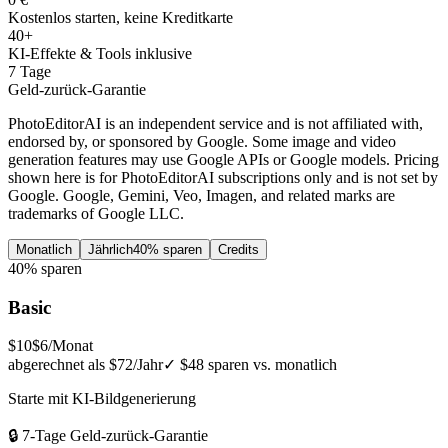
Kostenlos starten, keine Kreditkarte
40+
KI-Effekte & Tools inklusive
7 Tage
Geld-zurück-Garantie
PhotoEditorAI is an independent service and is not affiliated with,
endorsed by, or sponsored by Google. Some image and video
generation features may use Google APIs or Google models. Pricing
shown here is for PhotoEditorAI subscriptions only and is not set by
Google. Google, Gemini, Veo, Imagen, and related marks are
trademarks of Google LLC.
Monatlich
Jährlich
40% sparen
Credits
40% sparen
Basic
$10
$6
/Monat
abgerechnet als $72/Jahr
✓
$48 sparen vs. monatlich
Starte mit KI-Bildgenerierung
🔒 7-Tage Geld-zurück-Garantie