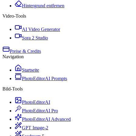
Hintergrund entfernen
Video-Tools
AI Video Generator
Sora 2 Studio
Preise & Credits
Navigation
Startseite
PhotoEditorAI Prompts
Bild-Tools
PhotoEditorAI
PhotoEditorAI Pro
PhotoEditorAI Advanced
GPT Image-2