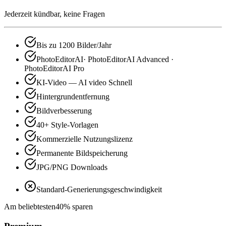
Jederzeit kündbar, keine Fragen
Bis zu 1200 Bilder/Jahr
PhotoEditorAI· PhotoEditorAI Advanced ·
PhotoEditorAI Pro
KI-Video — AI video Schnell
Hintergrundentfernung
Bildverbesserung
40+ Style-Vorlagen
Kommerzielle Nutzungslizenz
Permanente Bildspeicherung
JPG/PNG Downloads
Standard-Generierungsgeschwindigkeit
Am beliebtesten
40% sparen