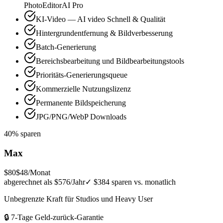
PhotoEditorAI Pro
KI-Video — AI video Schnell & Qualität
Hintergrundentfernung & Bildverbesserung
Batch-Generierung
Bereichsbearbeitung und Bildbearbeitungstools
Prioritäts-Generierungsqueue
Kommerzielle Nutzungslizenz
Permanente Bildspeicherung
JPG/PNG/WebP Downloads
40% sparen
Max
$80
$48
/Monat
abgerechnet als $576/Jahr
✓
$384 sparen vs. monatlich
Unbegrenzte Kraft für Studios und Heavy User
🔒 7-Tage Geld-zurück-Garantie