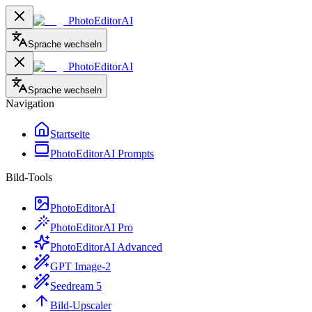
PhotoEditorAI
Sprache wechseln
PhotoEditorAI
Sprache wechseln
Navigation
Startseite
PhotoEditorAI Prompts
Bild-Tools
PhotoEditorAI
PhotoEditorAI Pro
PhotoEditorAI Advanced
GPT Image-2
Seedream 5
Bild-Upscaler