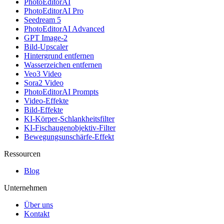
PhotoEditorAI
PhotoEditorAI Pro
Seedream 5
PhotoEditorAI Advanced
GPT Image-2
Bild-Upscaler
Hintergrund entfernen
Wasserzeichen entfernen
Veo3 Video
Sora2 Video
PhotoEditorAI Prompts
Video-Effekte
Bild-Effekte
KI-Körper-Schlankheitsfilter
KI-Fischaugenobjektiv-Filter
Bewegungsunschärfe-Effekt
Ressourcen
Blog
Unternehmen
Über uns
Kontakt