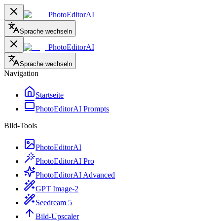
PhotoEditorAI
Sprache wechseln
PhotoEditorAI
Sprache wechseln
Navigation
Startseite
PhotoEditorAI Prompts
Bild-Tools
PhotoEditorAI
PhotoEditorAI Pro
PhotoEditorAI Advanced
GPT Image-2
Seedream 5
Bild-Upscaler