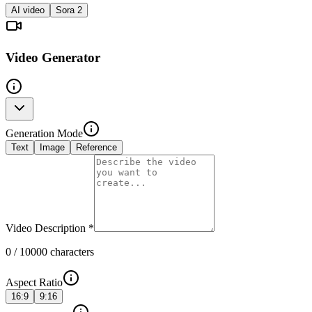
AI video
Sora 2
Video Generator
Generation Mode
Text
Image
Reference
Video Description
*
0
/ 10000 characters
Aspect Ratio
16:9
9:16