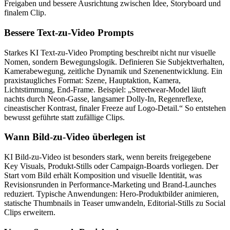
Freigaben und bessere Ausrichtung zwischen Idee, Storyboard und
finalem Clip.
Bessere Text-zu-Video Prompts
Starkes KI Text-zu-Video Prompting beschreibt nicht nur visuelle
Nomen, sondern Bewegungslogik. Definieren Sie Subjektverhalten,
Kamerabewegung, zeitliche Dynamik und Szenenentwicklung. Ein
praxistaugliches Format: Szene, Hauptaktion, Kamera,
Lichtstimmung, End-Frame. Beispiel: „Streetwear-Model läuft
nachts durch Neon-Gasse, langsamer Dolly-In, Regenreflexe,
cineastischer Kontrast, finaler Freeze auf Logo-Detail.“ So entstehen
bewusst geführte statt zufällige Clips.
Wann Bild-zu-Video überlegen ist
KI Bild-zu-Video ist besonders stark, wenn bereits freigegebene
Key Visuals, Produkt-Stills oder Campaign-Boards vorliegen. Der
Start vom Bild erhält Komposition und visuelle Identität, was
Revisionsrunden in Performance-Marketing und Brand-Launches
reduziert. Typische Anwendungen: Hero-Produktbilder animieren,
statische Thumbnails in Teaser umwandeln, Editorial-Stills zu Social
Clips erweitern.