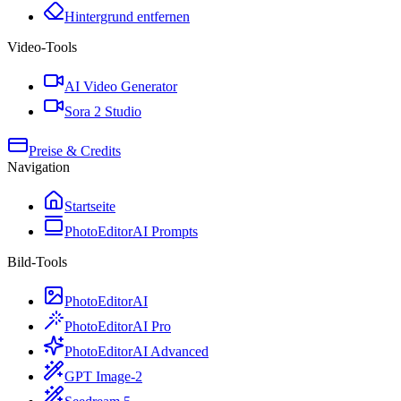
Hintergrund entfernen
Video-Tools
AI Video Generator
Sora 2 Studio
Preise & Credits
Navigation
Startseite
PhotoEditorAI Prompts
Bild-Tools
PhotoEditorAI
PhotoEditorAI Pro
PhotoEditorAI Advanced
GPT Image-2