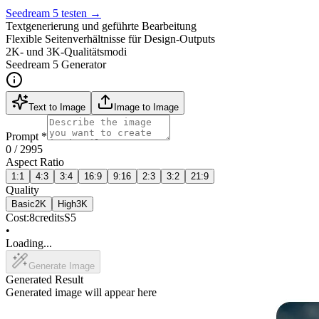
Seedream 5 testen
→
Textgenerierung und geführte Bearbeitung
Flexible Seitenverhältnisse für Design-Outputs
2K- und 3K-Qualitätsmodi
Seedream 5 Generator
Text to Image
Image to Image
Prompt
*
0
/ 2995
Aspect Ratio
1:1
4:3
3:4
16:9
9:16
2:3
3:2
21:9
Quality
Basic
2K
High
3K
Cost:
8
credits
S5
•
Loading...
Generate Image
Generated Result
Generated image will appear here