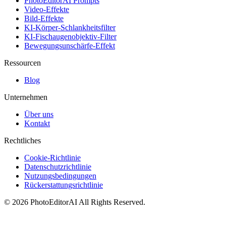
PhotoEditorAI Prompts
Video-Effekte
Bild-Effekte
KI-Körper-Schlankheitsfilter
KI-Fischaugenobjektiv-Filter
Bewegungsunschärfe-Effekt
Ressourcen
Blog
Unternehmen
Über uns
Kontakt
Rechtliches
Cookie-Richtlinie
Datenschutzrichtlinie
Nutzungsbedingungen
Rückerstattungsrichtlinie
©
2026
PhotoEditorAI
All Rights Reserved.