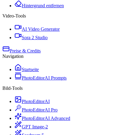
Hintergrund entfernen
Video-Tools
AI Video Generator
Sora 2 Studio
Preise & Credits
Navigation
Startseite
PhotoEditorAI Prompts
Bild-Tools
PhotoEditorAI
PhotoEditorAI Pro
PhotoEditorAI Advanced
GPT Image-2