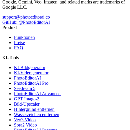
Google, Gemini, Veo, Imagen, and related marks are trademarks of
Google LLC.
support@photoeditorai.co
GitHub: @PhotoEditorAI
Produkt
Funktionen
Preise
FAQ
KI-Tools
KI-Bildgenerator
KI-Videogenerator
PhotoEditorAI
PhotoEditorAI Pro
Seedream 5
PhotoEditorAI Advanced
GPT Image-2
Bild-Upscaler
Hintergrund entfernen
Wasserzeichen entfernen
Veo3 Video
Sora2 Video