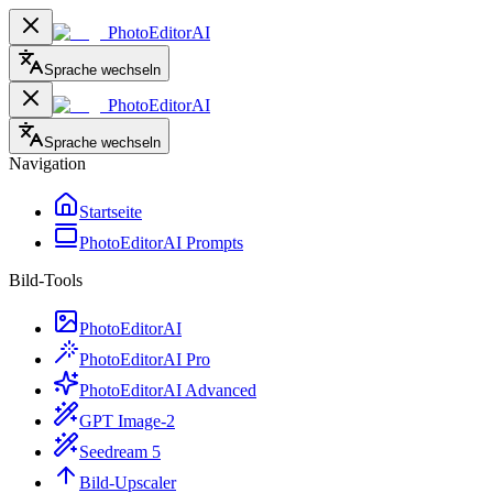
PhotoEditorAI
Sprache wechseln
PhotoEditorAI
Sprache wechseln
Navigation
Startseite
PhotoEditorAI Prompts
Bild-Tools
PhotoEditorAI
PhotoEditorAI Pro
PhotoEditorAI Advanced
GPT Image-2
Seedream 5
Bild-Upscaler