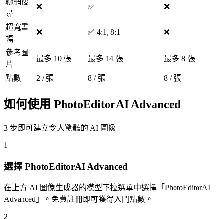
聯網搜
❌
✅
❌
尋
超寬畫
❌
✅ 4:1, 8:1
❌
幅
參考圖
最多 10 張
最多 14 張
最多 8 張
片
點數
2 / 張
8 / 張
8 / 張
如何使用 PhotoEditorAI Advanced
3 步即可建立令人驚豔的 AI 圖像
1
選擇 PhotoEditorAI Advanced
在上方 AI 圖像生成器的模型下拉選單中選擇「PhotoEditorAI
Advanced」。免費註冊即可獲得入門點數。
2