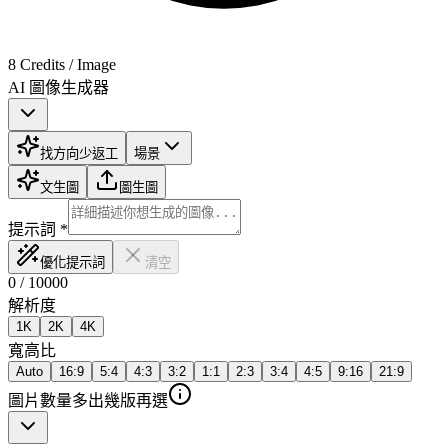
8 Credits / Image
AI 圖像生成器
找方向
少返工
場景
文生圖
圖生圖
提示詞
*
優化提示詞
清空
0
/
10000
解析度
1K
2K
4K
寬高比
Auto
16:9
5:4
4:3
3:2
1:1
2:3
3:4
4:5
9:16
21:9
圖片數量
多出幾版再選