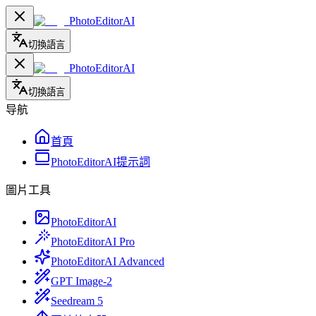
PhotoEditorAI
切換語言
PhotoEditorAI
切換語言
导航
首頁
PhotoEditorAI提示詞
圖片工具
PhotoEditorAI
PhotoEditorAI Pro
PhotoEditorAI Advanced
GPT Image-2
Seedream 5