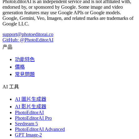
PhotoEditorAI is an independent service and is not affiliated with,
endorsed by, or sponsored by Google. Some image and video
generation features may use Google APIs or Google models.
Google, Gemini, Veo, Imagen, and related marks are trademarks of
Google LLC.
support@photoeditorai.co
GitHub: @PhotoEditorAI
产品
功能特色
價格
常見問題
AI 工具
AI 圖片生成器
AI 影片生成器
PhotoEditorAI
PhotoEditorAI Pro
Seedream 5
PhotoEditorAI Advanced
GPT Image-2