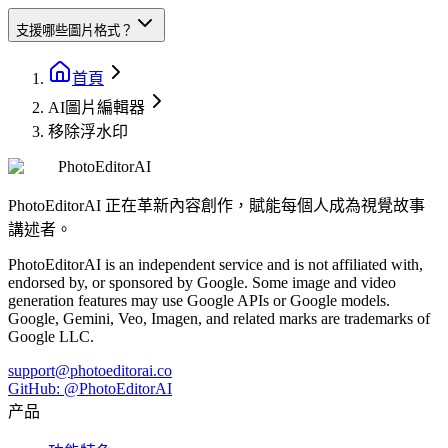
支援哪些圖片格式？
首頁
AI圖片編輯器
移除浮水印
PhotoEditorAI
PhotoEditorAI 正在革新內容創作，賦能每個人成為視覺故事
講述者。
PhotoEditorAI is an independent service and is not affiliated with,
endorsed by, or sponsored by Google. Some image and video
generation features may use Google APIs or Google models.
Google, Gemini, Veo, Imagen, and related marks are trademarks of
Google LLC.
support@photoeditorai.co
GitHub: @PhotoEditorAI
产品