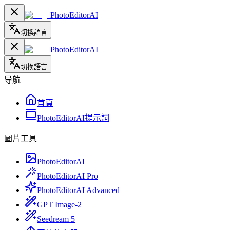
PhotoEditorAI
切換語言
PhotoEditorAI
切換語言
导航
首頁
PhotoEditorAI提示詞
圖片工具
PhotoEditorAI
PhotoEditorAI Pro
PhotoEditorAI Advanced
GPT Image-2
Seedream 5