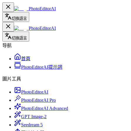
PhotoEditorAI
切換語言
PhotoEditorAI
切換語言
导航
首頁
PhotoEditorAI提示詞
圖片工具
PhotoEditorAI
PhotoEditorAI Pro
PhotoEditorAI Advanced
GPT Image-2
Seedream 5