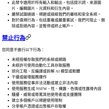
此禁令適用於所有輸入和輸出，包括提示詞、來源圖
片、編輯圖片、元資料和衍生內容。
嚴禁試圖繞過、規避或操縱我們的審核和安全系統。
對於違規行為，包括重複或嚴重嘗試，我們可阻止、刪
除或拒絕內容，並暫停或終止帳戶。
禁止行為
您同意不進行以下行為：
未經授權存取我們的系統或網路
未經許可使用自動化工具存取服務
逆向工程、反編譯或拆解 AI 模型或軟體
干擾或破壞服務運作
使用服務從事非法活動或建立非法內容
使用服務生成 NSFW、性、裸露、色情或性露骨內容
騷擾、威脅或辱罵其他使用者或支援團隊
建立多個帳戶以規避使用限制
分享帳戶憑證或出售帳戶存取權