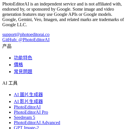
PhotoEditorAI is an independent service and is not affiliated with,
endorsed by, or sponsored by Google. Some image and video
generation features may use Google APIs or Google models.
Google, Gemini, Veo, Imagen, and related marks are trademarks of
Google LLC.
support@photoeditorai.co
GitHub: @PhotoEditorAI
产品
功能特色
價格
常見問題
AI 工具
AI 圖片生成器
AI 影片生成器
PhotoEditorAI
PhotoEditorAI Pro
Seedream 5
PhotoEditorAI Advanced
GPT Image-2