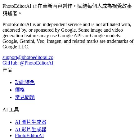
PhotoEditorAI 正在革新內容創作，賦能每個人成為視覺故事
講述者。
PhotoEditorAI is an independent service and is not affiliated with,
endorsed by, or sponsored by Google. Some image and video
generation features may use Google APIs or Google models.
Google, Gemini, Veo, Imagen, and related marks are trademarks of
Google LLC.
support@photoeditorai.co
GitHub: @PhotoEditorAI
产品
功能特色
價格
常見問題
AI 工具
AI 圖片生成器
AI 影片生成器
PhotoEditorAI