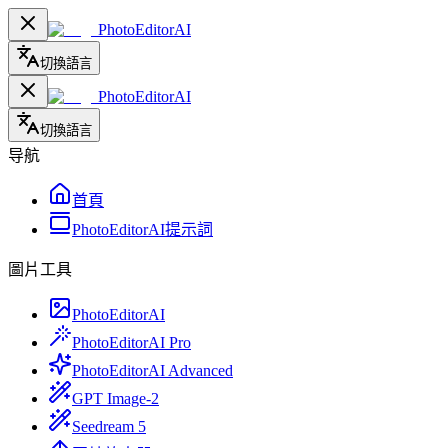
PhotoEditorAI
切換語言
PhotoEditorAI
切換語言
导航
首頁
PhotoEditorAI提示詞
圖片工具
PhotoEditorAI
PhotoEditorAI Pro
PhotoEditorAI Advanced
GPT Image-2
Seedream 5