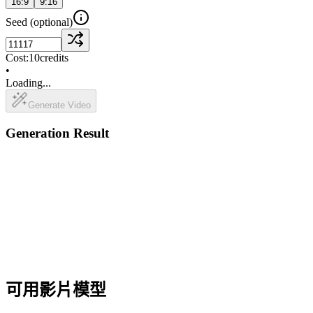
16:9
9:16
Seed
(optional)
Cost:
10
credits
•
Loading...
Generate Video
Generation Result
可用影片模型