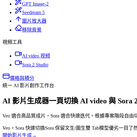
GPT Image-2
Seedream 5
圖片放大器
移除背景
視頻工具
AI video 视频
Sora 2 Studio
價格與積分
統一 AI 影片創作工作台
AI 影片生成器
一頁切換 AI video 與 Sora 
Veo 適合高品質成片，Sora 適合快速迭代。根據專案階段自
Veo + Sora 快速切換
Sora 保留文生/圖生雙 Tab
模型優劣一目了
開始影片生成
→