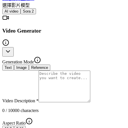
選擇影片模型
AI video
Sora 2
Video Generator
Generation Mode
Text
Image
Reference
Video Description
*
0
/ 10000 characters
Aspect Ratio