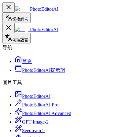
PhotoEditorAI
切換語言
PhotoEditorAI
切換語言
导航
首頁
PhotoEditorAI提示詞
圖片工具
PhotoEditorAI
PhotoEditorAI Pro
PhotoEditorAI Advanced
GPT Image-2
Seedream 5