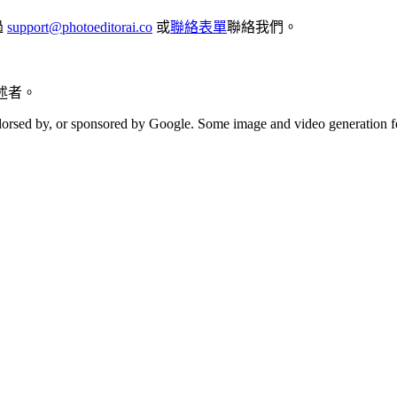
過
support@photoeditorai.co
或
聯絡表單
聯絡我們。
講述者。
 endorsed by, or sponsored by Google. Some image and video generatio