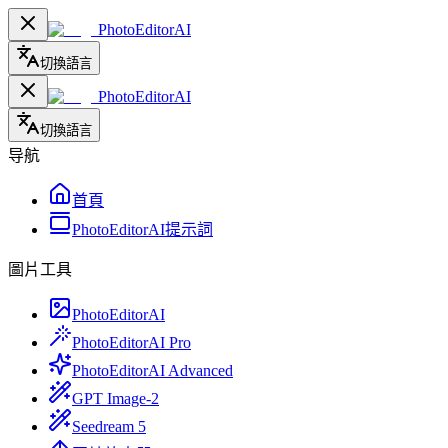
PhotoEditorAI
切換語言
PhotoEditorAI
切換語言
导航
首頁
PhotoEditorAI提示詞
圖片工具
PhotoEditorAI
PhotoEditorAI Pro
PhotoEditorAI Advanced
GPT Image-2
Seedream 5