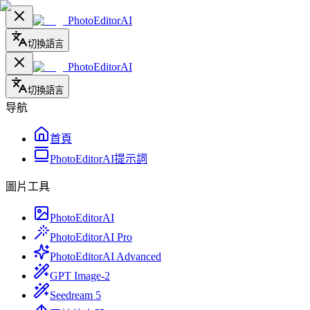
PhotoEditorAI
切換語言
PhotoEditorAI
切換語言
导航
首頁
PhotoEditorAI提示詞
圖片工具
PhotoEditorAI
PhotoEditorAI Pro
PhotoEditorAI Advanced
GPT Image-2
Seedream 5