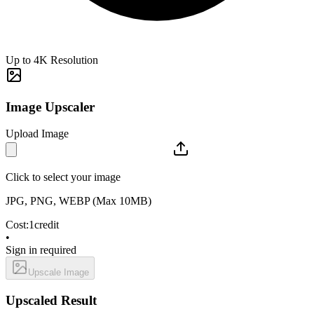
Up to 4K Resolution
Image Upscaler
Upload Image
Click to select your image
JPG, PNG, WEBP (Max 10MB)
Cost:
1
credit
•
Sign in required
Upscale Image
Upscaled Result