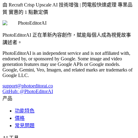
由 Recraft Crisp Upscale AI 技術增強
|
閃電般快速處理 專業品
質 實惠的 1 點數定價
PhotoEditorAI
PhotoEditorAI 正在革新內容創作，賦能每個人成為視覺故事
講述者。
PhotoEditorAI is an independent service and is not affiliated with,
endorsed by, or sponsored by Google. Some image and video
generation features may use Google APIs or Google models.
Google, Gemini, Veo, Imagen, and related marks are trademarks of
Google LLC.
support@photoeditorai.co
GitHub: @PhotoEditorAI
产品
功能特色
價格
常見問題
AI 工具