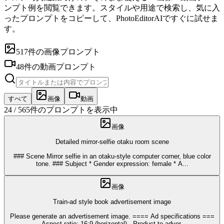
ンプト例を閲覧できます。スタイルや用途で検索し、気に入
ったプロンプトをコピーして、PhotoEditorAIですぐに試せま
す。
517件の画像プロンプト
48件の動画プロンプト
すべて
画像
動画
24 / 565件のプロンプトを表示中
画像
Detailed mirror-selfie otaku room scene
### Scene Mirror selfie in an otaku-style computer corner, blue color
tone. ### Subject * Gender expression: female * A
...
画像
Train-ad style book advertisement image
Please generate an advertisement image. ==== Ad specifications ===
- Aspect ratio: 16:9 (horizontal) - Product to adver
...