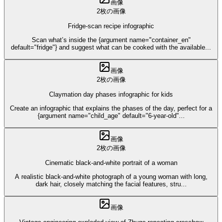
画像
2枚の画像
Fridge-scan recipe infographic
Scan what’s inside the {argument name="container_en"
default="fridge"} and suggest what can be cooked with the available
...
画像
2枚の画像
Claymation day phases infographic for kids
Create an infographic that explains the phases of the day, perfect for a
{argument name="child_age" default="6-year-old"
...
画像
2枚の画像
Cinematic black-and-white portrait of a woman
A realistic black-and-white photograph of a young woman with long,
dark hair, closely matching the facial features, stru
...
画像