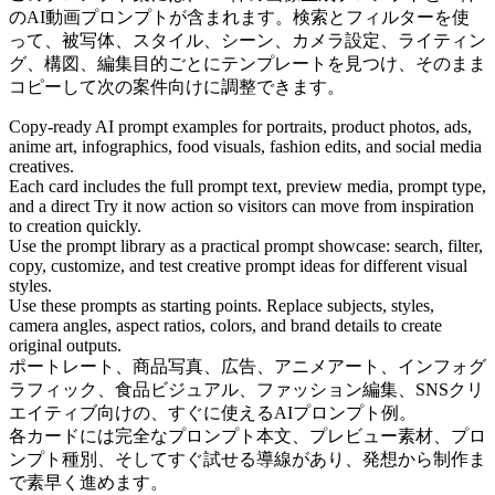
のAI動画プロンプトが含まれます。検索とフィルターを使
って、被写体、スタイル、シーン、カメラ設定、ライティン
グ、構図、編集目的ごとにテンプレートを見つけ、そのまま
コピーして次の案件向けに調整できます。
Copy-ready AI prompt examples for portraits, product photos, ads,
anime art, infographics, food visuals, fashion edits, and social media
creatives.
Each card includes the full prompt text, preview media, prompt type,
and a direct Try it now action so visitors can move from inspiration
to creation quickly.
Use the prompt library as a practical prompt showcase: search, filter,
copy, customize, and test creative prompt ideas for different visual
styles.
Use these prompts as starting points. Replace subjects, styles,
camera angles, aspect ratios, colors, and brand details to create
original outputs.
ポートレート、商品写真、広告、アニメアート、インフォグ
ラフィック、食品ビジュアル、ファッション編集、SNSクリ
エイティブ向けの、すぐに使えるAIプロンプト例。
各カードには完全なプロンプト本文、プレビュー素材、プロ
ンプト種別、そしてすぐ試せる導線があり、発想から制作ま
で素早く進めます。