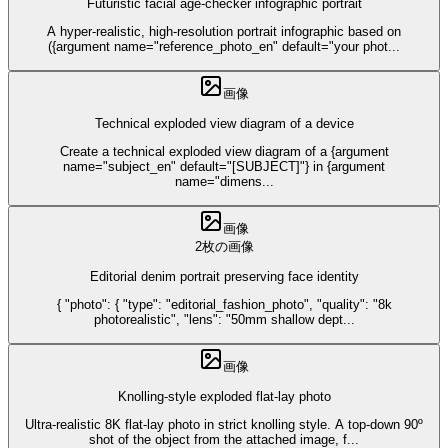
Futuristic facial age-checker infographic portrait
A hyper-realistic, high-resolution portrait infographic based on
({argument name="reference_photo_en" default="your phot
...
画像
Technical exploded view diagram of a device
Create a technical exploded view diagram of a {argument
name="subject_en" default="[SUBJECT]"} in {argument
name="dimens
...
画像
2枚の画像
Editorial denim portrait preserving face identity
{ "photo": { "type": "editorial_fashion_photo", "quality": "8k
photorealistic", "lens": "50mm shallow dept
...
画像
Knolling-style exploded flat-lay photo
Ultra-realistic 8K flat-lay photo in strict knolling style. A top-down 90º
shot of the object from the attached image, f
...