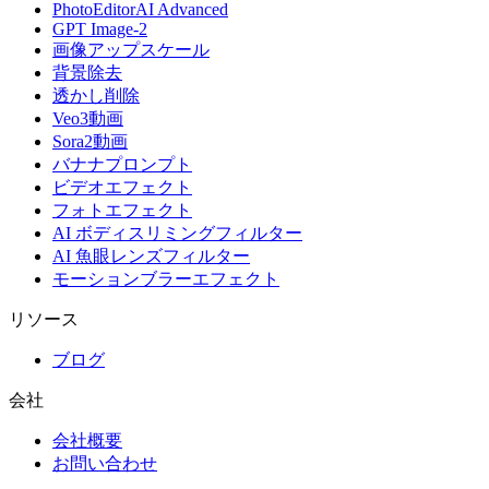
PhotoEditorAI Advanced
GPT Image-2
画像アップスケール
背景除去
透かし削除
Veo3動画
Sora2動画
バナナプロンプト
ビデオエフェクト
フォトエフェクト
AI ボディスリミングフィルター
AI 魚眼レンズフィルター
モーションブラーエフェクト
リソース
ブログ
会社
会社概要
お問い合わせ