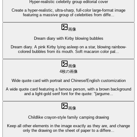
Hyper-realistic celebrity group editorial cover
Create a hyper-realistic, ultra-sharp, full-color large-format image
featuring a massive group of celebrities from diffe
...
画像
Dream diary with Kirby blowing bubbles
Dream diary. A pink Kirby lying asleep on a star, blowing rainbow-
colored bubbles from its mouth. Soft macaron color pal
...
画像
4枚の画像
Wide quote card with portrait and Chinese/English customization
A wide quote card featuring a famous person, with a brown background
and a light-gold serif font for the quote: “{argume
...
画像
Childlike crayon-style family camping drawing
Keep all other elements in the image exactly as they are, and change
only the drawing on the sheet of paper to a differe
...