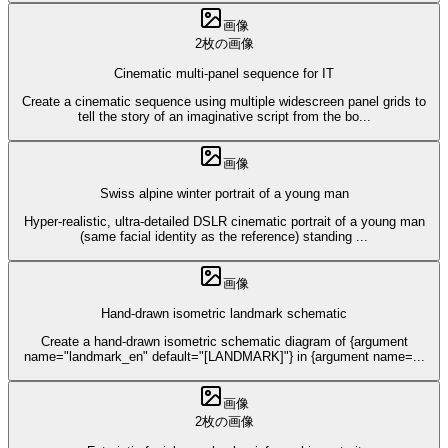
画像
2枚の画像
Cinematic multi-panel sequence for IT
Create a cinematic sequence using multiple widescreen panel grids to
tell the story of an imaginative script from the bo
...
画像
Swiss alpine winter portrait of a young man
Hyper-realistic, ultra-detailed DSLR cinematic portrait of a young man
(same facial identity as the reference) standing
...
画像
Hand-drawn isometric landmark schematic
Create a hand-drawn isometric schematic diagram of {argument
name="landmark_en" default="[LANDMARK]"} in {argument name=
...
画像
2枚の画像