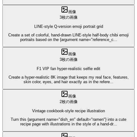
画像
3枚の画像
LINE-style Q-version emoji portrait grid
Create a set of colorful, hand-drawn LINE-style half-body chibi emoji
portraits based on the {argument name="reference_c
...
画像
3枚の画像
F1 VIP fan hyper-realistic selfie edit
Create a hyper-realistic 8K image that keeps my real face, features,
skin color, eyes, and hair exactly as in the refere
...
画像
2枚の画像
Vintage cookbook-style recipe illustration
Turn this {argument name="dish_en" default="ramen"} into a cute
recipe page with illustrations in the style of a hand-dr
...