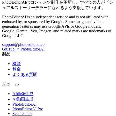
PhotoEditorAIはコンテンツ制作を革新し、すべての人がビジ
ュアルストーリーテラーになれるよう支援しています。
PhotoEditorAI is an independent service and is not affiliated with,
endorsed by, or sponsored by Google. Some image and video
generation features may use Google APIs or Google models.
Google, Gemini, Veo, Imagen, and related marks are trademarks of
Google LLC.
support@photoeditorai.co
GitHub: @PhotoEditorAI
製品
機能
料金
よくある質問
AIツール
AI画像生成
AI動画生成
PhotoEditorAI
PhotoEditorAI Pro
Seedream 5