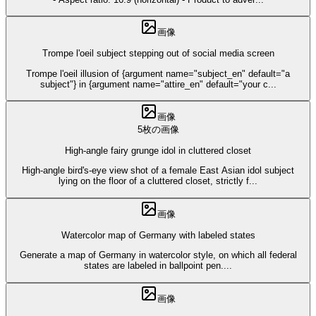
画像
Trompe l'oeil subject stepping out of social media screen
Trompe l'oeil illusion of {argument name="subject_en" default="a
subject"} in {argument name="attire_en" default="your c
...
画像
5枚の画像
High-angle fairy grunge idol in cluttered closet
High-angle bird's-eye view shot of a female East Asian idol subject
lying on the floor of a cluttered closet, strictly f
...
画像
Watercolor map of Germany with labeled states
Generate a map of Germany in watercolor style, on which all federal
states are labeled in ballpoint pen.
...
画像