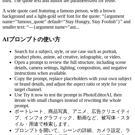
third. The quote text and author are parameterized for reuse.
A wide quote card featuring a famous person, with a brown
background and a light-gold serif font for the quote: “{argument
name="famous_quote" default="Stay Hungry, Stay Foolish"}” and
smaller text: “—{argument name="aut...
AIプロンプトの使い方
Search for a subject, style, or use case such as portrait,
product photo, anime, ad creative, infographic, or video.
Open a prompt to review the full structure, including scene
details, camera settings, lighting, composition, and negative
instructions when available.
Copy the prompt, replace placeholders with your own subject
or brand details, and adjust the aspect ratio or style for your
target channel.
Use Try it now to test the prompt in PhotoEditorAI, then
iterate with small changes instead of rewriting the whole
prompt.
ポートレート、商品写真、アニメ、広告クリエイティ
ブ、インフォグラフィック、動画など、被写体・スタ
イル・用途で検索します。
プロンプトを開いて、シーンの詳細、カメラ設定、ラ