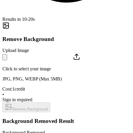
Results in 10-20s
Remove Background
Upload Image
Click to select your image
JPG, PNG, WEBP (Max 5MB)
Cost:
1
credit
•
Sign in required
Remove Background
Background Removed Result
Background Removed