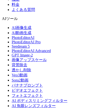
料金
よくある質問
AIツール
AI画像生成
AI動画生成
PhotoEditorAI
PhotoEditorAI Pro
Seedream 5
PhotoEditorAI Advanced
GPT Image-2
画像アップスケール
背景除去
透かし削除
Veo3動画
Sora2動画
バナナプロンプト
ビデオエフェクト
フォトエフェクト
AI ボディスリミングフィルター
AI 魚眼レンズフィルター