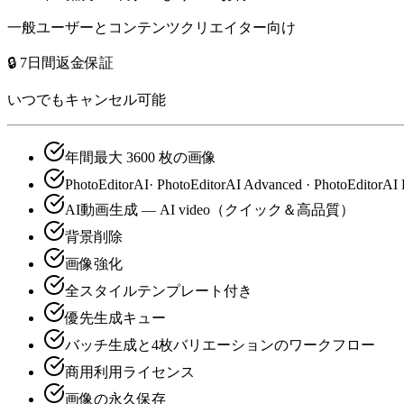
一般ユーザーとコンテンツクリエイター向け
🔒 7日間返金保証
いつでもキャンセル可能
年間最大 3600 枚の画像
PhotoEditorAI· PhotoEditorAI Advanced · PhotoEditorAI 
AI動画生成 — AI video（クイック＆高品質）
背景削除
画像強化
全スタイルテンプレート付き
優先生成キュー
バッチ生成と4枚バリエーションのワークフロー
商用利用ライセンス
画像の永久保存