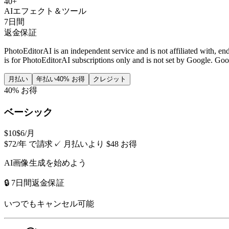
40+
AIエフェクト＆ツール
7日間
返金保証
PhotoEditorAI is an independent service and is not affiliated with,
is for PhotoEditorAI subscriptions only and is not set by Google. G
月払い
年払い
40% お得
クレジット
40% お得
ベーシック
$10
$6
/月
$72/年 で請求
✓
月払いより $48 お得
AI画像生成を始めよう
🔒 7日間返金保証
いつでもキャンセル可能