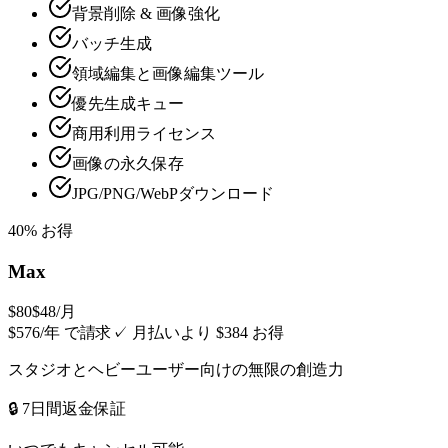
背景削除 & 画像強化
バッチ生成
領域編集と画像編集ツール
優先生成キュー
商用利用ライセンス
画像の永久保存
JPG/PNG/WebPダウンロード
40% お得
Max
$80
$48
/月
$576/年 で請求
✓
月払いより $384 お得
スタジオとヘビーユーザー向けの無限の創造力
🔒 7日間返金保証