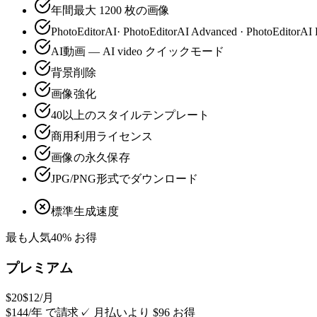
年間最大 1200 枚の画像
PhotoEditorAI· PhotoEditorAI Advanced · PhotoEditorAI 
AI動画 — AI video クイックモード
背景削除
画像強化
40以上のスタイルテンプレート
商用利用ライセンス
画像の永久保存
JPG/PNG形式でダウンロード
標準生成速度
最も人気
40% お得
プレミアム
$20
$12
/月
$144/年 で請求
✓
月払いより $96 お得