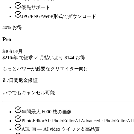
優先サポート
JPG/PNG/WebP形式でダウンロード
40% お得
Pro
$30
$18
/月
$216/年 で請求
✓
月払いより $144 お得
もっとパワーが必要なクリエイター向け
🔒 7日間返金保証
いつでもキャンセル可能
年間最大 6000 枚の画像
PhotoEditorAI· PhotoEditorAI Advanced · PhotoEditorAI 
AI動画 — AI video クイック＆高品質