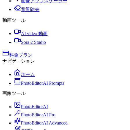
画像アップスケーラー
背景除去
動画ツール
AI video 動画
Sora 2 Studio
料金プラン
ナビゲーション
ホーム
PhotoEditorAI Prompts
画像ツール
PhotoEditorAI
PhotoEditorAI Pro
PhotoEditorAI Advanced