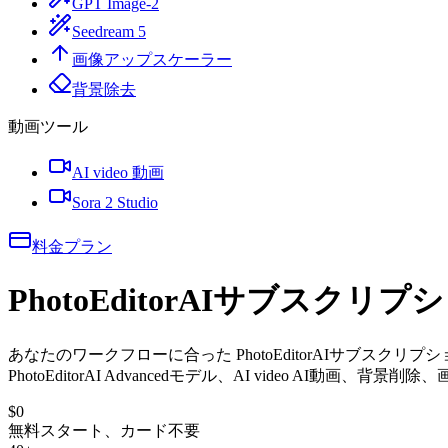
GPT Image-2
Seedream 5
画像アップスケーラー
背景除去
動画ツール
AI video 動画
Sora 2 Studio
料金プラン
PhotoEditorAIサブスクリ
あなたのワークフローに合った PhotoEditorAIサブスクリプ
PhotoEditorAI Advancedモデル、AI video AI
$0
無料スタート、カード不要