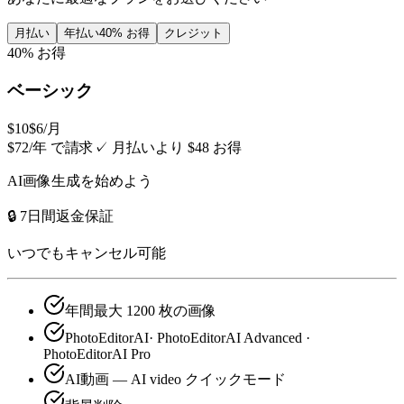
月払い
年払い
40% お得
クレジット
40% お得
ベーシック
$10
$6
/月
$72/年 で請求
✓
月払いより $48 お得
AI画像生成を始めよう
🔒 7日間返金保証
いつでもキャンセル可能
年間最大 1200 枚の画像
PhotoEditorAI· PhotoEditorAI Advanced ·
PhotoEditorAI Pro
AI動画 — AI video クイックモード