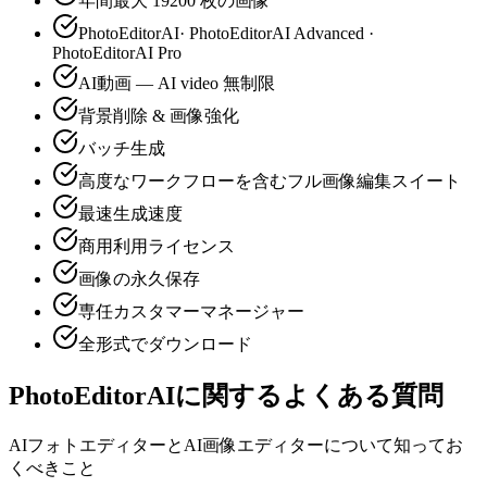
年間最大 19200 枚の画像
PhotoEditorAI· PhotoEditorAI Advanced ·
PhotoEditorAI Pro
AI動画 — AI video 無制限
背景削除 & 画像強化
バッチ生成
高度なワークフローを含むフル画像編集スイート
最速生成速度
商用利用ライセンス
画像の永久保存
専任カスタマーマネージャー
全形式でダウンロード
PhotoEditorAIに関するよくある質問
AIフォトエディターとAI画像エディターについて知ってお
くべきこと