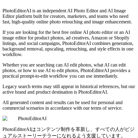
継続的な機能アップデート
PhotoEditorAI is an independent AI Photo Editor and AI Image
Editor platform built for creators, marketers, and teams who need
fast, high-quality online photo retouching and image enhancement.
If you are looking for the best free online AI photo editor or an AI
image editor for product photos, ad creatives, Amazon or Shopify
listings, and social campaigns, PhotoEditorAI combines generation,
background removal, upscaling, retouching, and style effects in one
workflow.
Whether you are searching can AI edit photos, what AI can edit
photos, or how to use AI to edit photos, PhotoEditorAI provides a
practical prompt-to-edit workflow you can use immediately.
Legacy search terms may still appear in historical references, but our
active brand and product destination is PhotoEditorAI.
All generated content and results can be used for personal and
commercial scenarios in accordance with our terms of service.
PhotoEditorAI
PhotoEditorAIはコンテンツ制作を革新し、すべての人がビジ
ュアルストーリーテラーになれるよう支援しています。