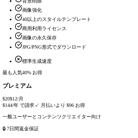
背景削除
画像強化
40以上のスタイルテンプレート
商用利用ライセンス
画像の永久保存
JPG/PNG形式でダウンロード
標準生成速度
最も人気
40% お得
プレミアム
$20
$12
/月
$144/年 で請求
✓
月払いより $96 お得
一般ユーザーとコンテンツクリエイター向け
🔒 7日間返金保証