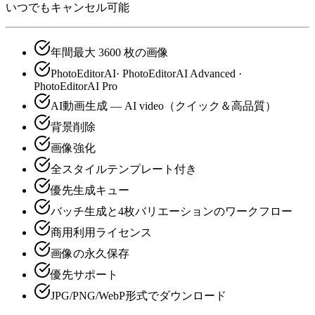
いつでもキャンセル可能
年間最大 3600 枚の画像
PhotoEditorAI· PhotoEditorAI Advanced ·
PhotoEditorAI Pro
AI動画生成 — AI video（クイック＆高品質）
背景削除
画像強化
全スタイルテンプレート付き
優先生成キュー
バッチ生成と4枚バリエーションのワークフロー
商用利用ライセンス
画像の永久保存
優先サポート
JPG/PNG/WebP形式でダウンロード