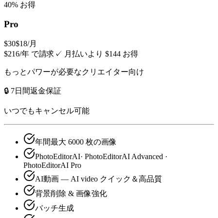
40% お得
Pro
$30
$18
/月
$216/年 で請求
✓
月払いより $144 お得
もっとパワーが必要なクリエイター向け
🔒 7日間返金保証
いつでもキャンセル可能
年間最大 6000 枚の画像
PhotoEditorAI· PhotoEditorAI Advanced ·
PhotoEditorAI Pro
AI動画 — AI video クイック＆高品質
背景削除 & 画像強化
バッチ生成