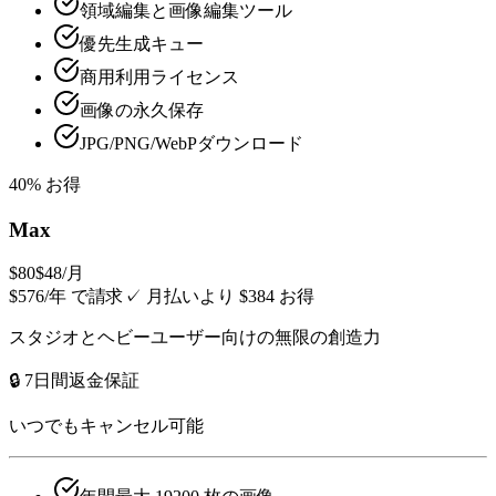
領域編集と画像編集ツール
優先生成キュー
商用利用ライセンス
画像の永久保存
JPG/PNG/WebPダウンロード
40% お得
Max
$80
$48
/月
$576/年 で請求
✓
月払いより $384 お得
スタジオとヘビーユーザー向けの無限の創造力
🔒 7日間返金保証
いつでもキャンセル可能