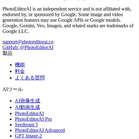
PhotoEditorAI is an independent service and is not affiliated with,
endorsed by, or sponsored by Google. Some image and video
generation features may use Google APIs or Google models.
Google, Gemini, Veo, Imagen, and related marks are trademarks of
Google LLC.
support@photoeditorai.co
GitHub: @PhotoEditorAI
製品
機能
料金
よくある質問
AIツール
AI画像生成
AI動画生成
PhotoEditorAI
PhotoEditorAI Pro
Seedream 5
PhotoEditorAI Advanced
GPT Image-2