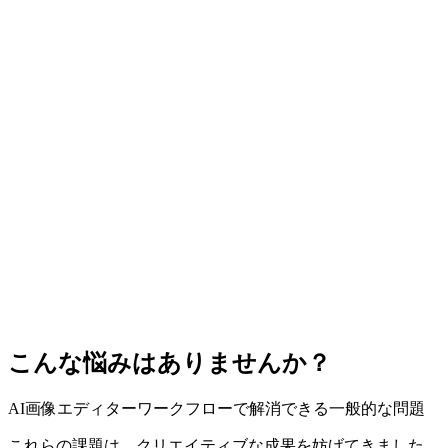
上がりを主導できます。
無制限の編集と最適化
満足できない？1クリックで完璧に！
スマートなバリエーション生成と反復編集で出力を磨き込め
ます。良いバージョンを残しながら細部を最適化し、公開可
能な品質まで仕上げられます。
ユニバーサルなオンラインアクセス
いつでもどこでも制作 — インスピレーションを逃さない
PhotoEditorAI はデスクトップとモバイルの両方でシームレ
スに使えます。どこからでも開始・調整・書き出しができ、
複雑なセットアップは不要です。
こんな悩みはありませんか？
AI画像エディターワークフローで解消できる一般的な問題
これらの課題は、クリエイティブな成果を妨げてきました