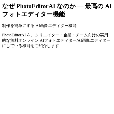
なぜ PhotoEditorAI なのか — 最高の AI
フォトエディター機能
制作を簡単にする AI画像エディター機能
PhotoEditorAI を、クリエイター・企業・チーム向けの実用
的な無料オンライン AIフォトエディター/AI画像エディター
にしている機能をご紹介します
PhotoEditorAIのインテリジェント・クリエイティブエンジン
説明するだけで作りれる — アイデアがすぐに現実に
PhotoEditorAI は自然言語の指示を理解し、アイデアを高精
度で洗練されたビジュアルに変換します。複雑なプロンプト
は不要。必要な内容を説明するだけで、数秒でプロ品質の
AI フォトエディター結果を得られます。