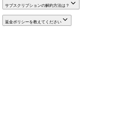
サブスクリプションの解約方法は？
返金ポリシーを教えてください
PhotoEditorAI を試す — 無料オンライン AI フォトエディタ
ートライアル
7日間返金保証
銀行レベルのデータセキュリティ
24/7サポート