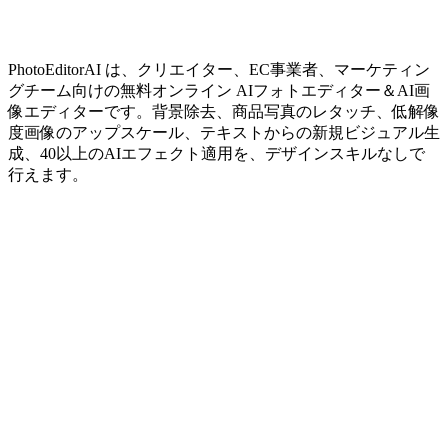
PhotoEditorAI は、クリエイター、EC事業者、マーケティン
グチーム向けの無料オンライン AIフォトエディター＆AI画
像エディターです。背景除去、商品写真のレタッチ、低解像
度画像のアップスケール、テキストからの新規ビジュアル生
成、40以上のAIエフェクト適用を、デザインスキルなしで
行えます。
画像
動画
生成
10秒で生成
超高速AI処理
学習不要
説明するだけで作れる
無限の可能性
どんなスタイルも、どんなコンセプトも