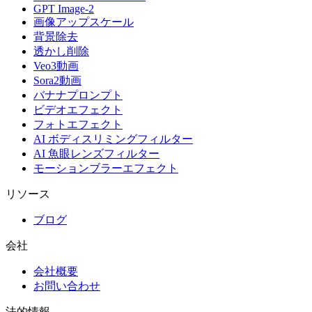
GPT Image-2
画像アップスケール
背景除去
透かし削除
Veo3動画
Sora2動画
バナナプロンプト
ビデオエフェクト
フォトエフェクト
AI ボディスリミングフィルター
AI 魚眼レンズフィルター
モーションブラーエフェクト
リソース
ブログ
会社
会社概要
お問い合わせ
法的情報