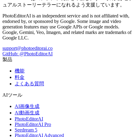
ュアルストーリーテラーになれるよう支援しています。
PhotoEditorAI is an independent service and is not affiliated with,
endorsed by, or sponsored by Google. Some image and video
generation features may use Google APIs or Google models.
Google, Gemini, Veo, Imagen, and related marks are trademarks of
Google LLC.
support@photoeditorai.co
GitHub: @PhotoEditorAI
製品
機能
料金
よくある質問
AIツール
AI画像生成
AI動画生成
PhotoEditorAI
PhotoEditorAI Pro
Seedream 5
PhotoEditorAI Advanced