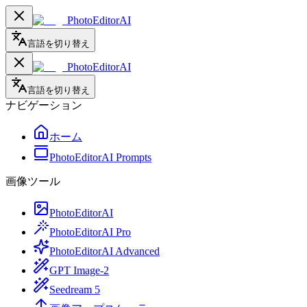
PhotoEditorAI
言語を切り替え
PhotoEditorAI
言語を切り替え
ナビゲーション
ホーム
PhotoEditorAI Prompts
画像ツール
PhotoEditorAI
PhotoEditorAI Pro
PhotoEditorAI Advanced
GPT Image-2
Seedream 5