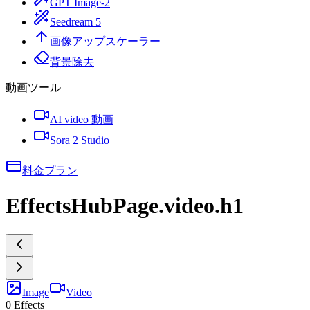
GPT Image-2
Seedream 5
画像アップスケーラー
背景除去
動画ツール
AI video 動画
Sora 2 Studio
料金プラン
EffectsHubPage.video.h1
Image
Video
0
Effects