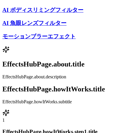
AI ボディスリミングフィルター
AI 魚眼レンズフィルター
モーションブラーエフェクト
EffectsHubPage.about.title
EffectsHubPage.about.description
EffectsHubPage.howItWorks.title
EffectsHubPage.howItWorks.subtitle
1
EffectsHubPage.howItWorks.step1.title