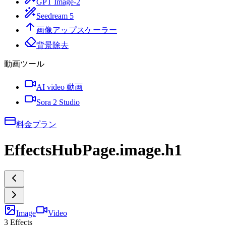
GPT Image-2
Seedream 5
画像アップスケーラー
背景除去
動画ツール
AI video 動画
Sora 2 Studio
料金プラン
EffectsHubPage.image.h1
Image
Video
3
Effects