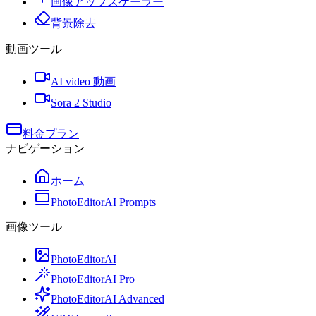
画像アップスケーラー
背景除去
動画ツール
AI video 動画
Sora 2 Studio
料金プラン
ナビゲーション
ホーム
PhotoEditorAI Prompts
画像ツール
PhotoEditorAI
PhotoEditorAI Pro
PhotoEditorAI Advanced