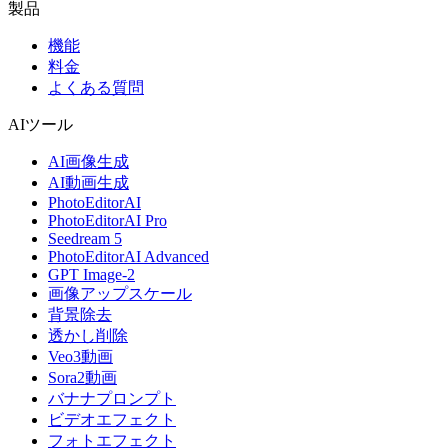
製品
機能
料金
よくある質問
AIツール
AI画像生成
AI動画生成
PhotoEditorAI
PhotoEditorAI Pro
Seedream 5
PhotoEditorAI Advanced
GPT Image-2
画像アップスケール
背景除去
透かし削除
Veo3動画
Sora2動画
バナナプロンプト
ビデオエフェクト
フォトエフェクト