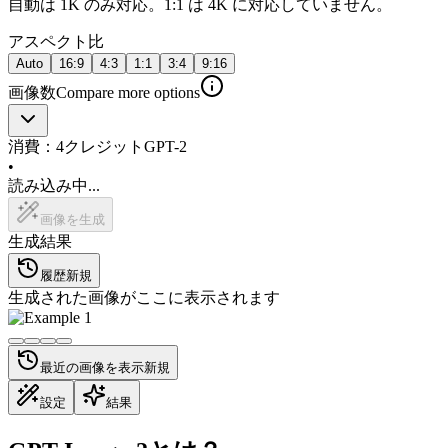
自動は 1K のみ対応。1:1 は 4K に対応していません。
アスペクト比
Auto
16:9
4:3
1:1
3:4
9:16
画像数
Compare more options
消費：
4
クレジット
GPT-2
•
読み込み中...
画像を生成
生成結果
履歴
新規
生成された画像がここに表示されます
最近の画像を表示
新規
設定
結果