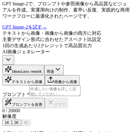
GPT Image-2で、プロンプトや参照画像から高品質なビジュ
アルを作成。実運用向けの制作、素早い反復、実践的な商用
ワークフローに最適化されたページです。
GPT Image-2を試す
→
テキストから画像・画像から画像の両方に対応
主要デザイン形式に合わせたアスペクト比設定
1回の生成あたり2クレジットで高品質出力
AI画像ジェネレーター
Ideas
Less rework
用途
テキストから画像
画像から画像
プロンプト
*
プロンプトを改善
クリア
0
/
20000
解像度
1K
2K
4K