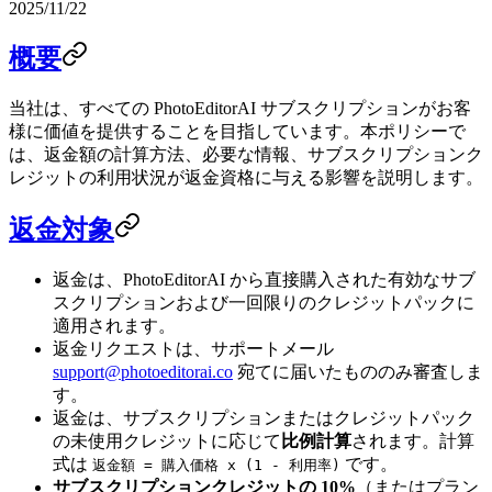
2025/11/22
概要
当社は、すべての PhotoEditorAI サブスクリプションがお客
様に価値を提供することを目指しています。本ポリシーで
は、返金額の計算方法、必要な情報、サブスクリプションク
レジットの利用状況が返金資格に与える影響を説明します。
返金対象
返金は、PhotoEditorAI から直接購入された有効なサブ
スクリプションおよび一回限りのクレジットパックに
適用されます。
返金リクエストは、サポートメール
support@photoeditorai.co
宛てに届いたもののみ審査しま
す。
返金は、サブスクリプションまたはクレジットパック
の未使用クレジットに応じて
比例計算
されます。計算
式は
です。
返金額 = 購入価格 x (1 - 利用率)
サブスクリプションクレジットの 10%
（またはプラン