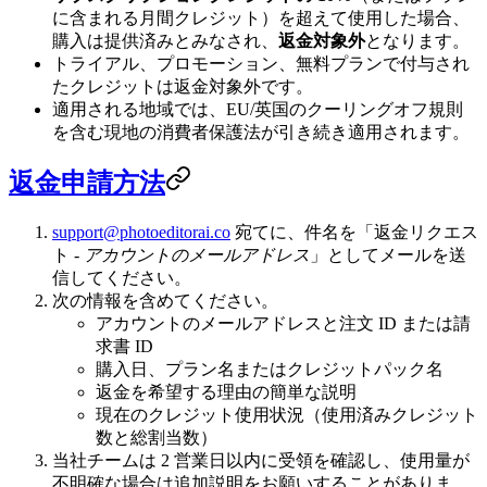
に含まれる月間クレジット）を超えて使用した場合、
購入は提供済みとみなされ、
返金対象外
となります。
トライアル、プロモーション、無料プランで付与され
たクレジットは返金対象外です。
適用される地域では、EU/英国のクーリングオフ規則
を含む現地の消費者保護法が引き続き適用されます。
返金申請方法
support@photoeditorai.co
宛てに、件名を「返金リクエス
ト -
アカウントのメールアドレス
」としてメールを送
信してください。
次の情報を含めてください。
アカウントのメールアドレスと注文 ID または請
求書 ID
購入日、プラン名またはクレジットパック名
返金を希望する理由の簡単な説明
現在のクレジット使用状況（使用済みクレジット
数と総割当数）
当社チームは 2 営業日以内に受領を確認し、使用量が
不明確な場合は追加説明をお願いすることがありま