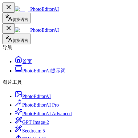
PhotoEditorAI
切换语言
PhotoEditorAI
切换语言
导航
首页
PhotoEditorAI提示词
图片工具
PhotoEditorAI
PhotoEditorAI Pro
PhotoEditorAI Advanced
GPT Image-2
Seedream 5