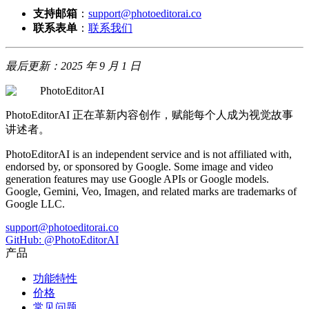
支持邮箱
：
support@photoeditorai.co
联系表单
：
联系我们
最后更新：2025 年 9 月 1 日
PhotoEditorAI
PhotoEditorAI 正在革新内容创作，赋能每个人成为视觉故事
讲述者。
PhotoEditorAI is an independent service and is not affiliated with,
endorsed by, or sponsored by Google. Some image and video
generation features may use Google APIs or Google models.
Google, Gemini, Veo, Imagen, and related marks are trademarks of
Google LLC.
support@photoeditorai.co
GitHub: @PhotoEditorAI
产品
功能特性
价格
常见问题