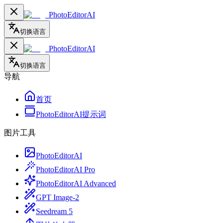
PhotoEditorAI
切换语言
PhotoEditorAI
切换语言
导航
首页
PhotoEditorAI提示词
图片工具
PhotoEditorAI
PhotoEditorAI Pro
PhotoEditorAI Advanced
GPT Image-2
Seedream 5