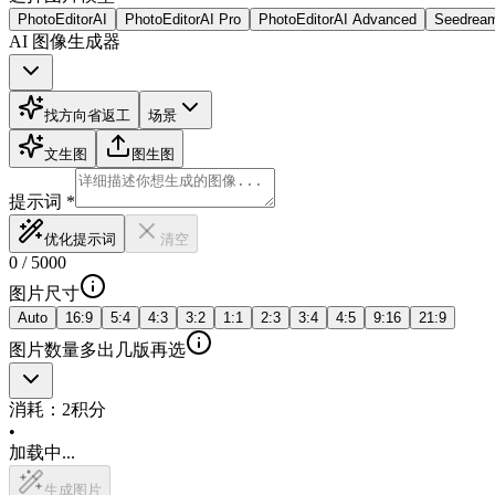
PhotoEditorAI
PhotoEditorAI Pro
PhotoEditorAI Advanced
Seedrea
AI 图像生成器
找方向
省返工
场景
文生图
图生图
提示词
*
优化提示词
清空
0
/
5000
图片尺寸
Auto
16:9
5:4
4:3
3:2
1:1
2:3
3:4
4:5
9:16
21:9
图片数量
多出几版再选
消耗：
2
积分
•
加载中...
生成图片