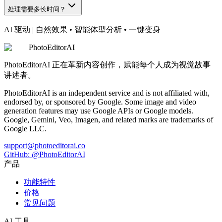
处理需要多长时间？
AI 驱动
|
自然效果 • 智能体型分析 • 一键变身
PhotoEditorAI
PhotoEditorAI 正在革新内容创作，赋能每个人成为视觉故事
讲述者。
PhotoEditorAI is an independent service and is not affiliated with,
endorsed by, or sponsored by Google. Some image and video
generation features may use Google APIs or Google models.
Google, Gemini, Veo, Imagen, and related marks are trademarks of
Google LLC.
support@photoeditorai.co
GitHub: @PhotoEditorAI
产品
功能特性
价格
常见问题
AI 工具