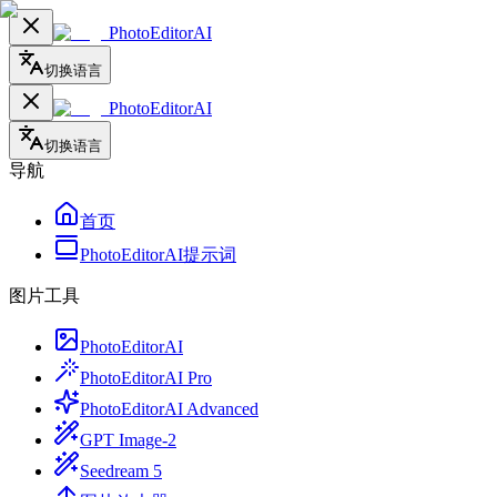
PhotoEditorAI
切换语言
PhotoEditorAI
切换语言
导航
首页
PhotoEditorAI提示词
图片工具
PhotoEditorAI
PhotoEditorAI Pro
PhotoEditorAI Advanced
GPT Image-2
Seedream 5