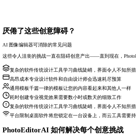
全平台在线访问
随时随地创作 - 永不错过灵感
PhotoEditorAI 支持桌面与移动端无缝使用。你可以随时
厌倦了这些创意障碍？
AI 图像编辑器可消除的常见问题
这些令人沮丧的挑战一直在阻碍创意产出——直到现在，PhotoEd
复杂的软件
传统设计工具学习曲线陡峭，界面令人不知所措
高昂成本
专业设计软件和自由设计师会迅速耗尽预算
通用模板
千篇一律的模板让您的内容看起来和其他人一样
耗时
创建专业视觉效果需要数小时或数天的细致工作
复杂的软件
传统设计工具学习曲线陡峭，界面令人不知所措
平台限制
桌面软件将您锁定在一台设备上，而云工具需要持
PhotoEditorAI 如何解决每个创意挑战