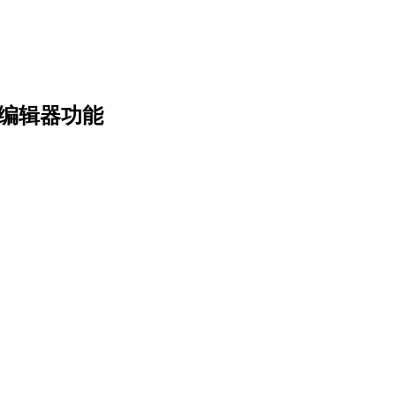
。
照片编辑器功能
想法转化为精致视觉。无需复杂提示词——只要描述你想要什么，就能在