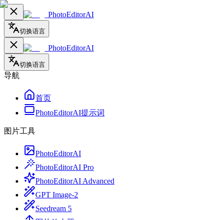
PhotoEditorAI
切换语言
PhotoEditorAI
切换语言
导航
首页
PhotoEditorAI提示词
图片工具
PhotoEditorAI
PhotoEditorAI Pro
PhotoEditorAI Advanced
GPT Image-2
Seedream 5